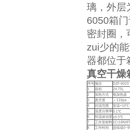
璃，外层
6050
密封圈，
zui少的
器都位于
真空干燥
序号
项目
DZF-6020
1
容积
24.75L
2
加热方式
电加热器
3
真空度
＜133pa
4
控温范围
室温+10℃
5
温度分辨率
0.1℃
6
恒温波动度
±0.5℃
7
工作室材料
1Cr18Ni9T
8
工作时间
连续或0~9