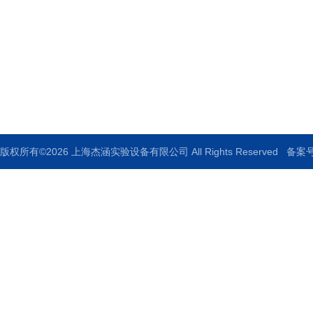
地址：上海市奉贤区驰华路775号6幢三层第四车间
邮箱：379400101@qq.com
传真：86-021-37580287
版权所有©2026 上海杰涵实验设备有限公司 All Rights Reserved
备案号