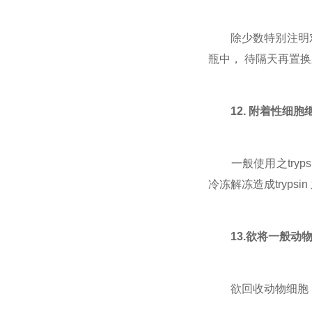
除少数特别注明对DM
瓶中， 待隔天再置
12. 附着性细胞
一般使用之trypsin
冷冻解冻造成tryps
13.欲将一般
欲回收动物细胞， 其离