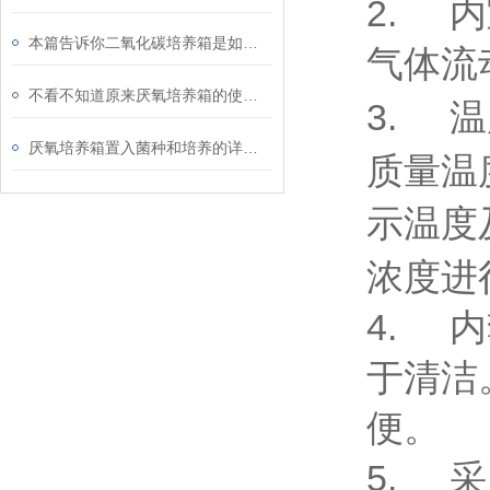
2.
内
本篇告诉你二氧化碳培养箱是如何控制气体浓度的
气体流
不看不知道原来厌氧培养箱的使用只需两步
3.
温
厌氧培养箱置入菌种和培养的详细方法分享
质量温
示温度
浓度进
4.
内
于清洁
便。
5.
采