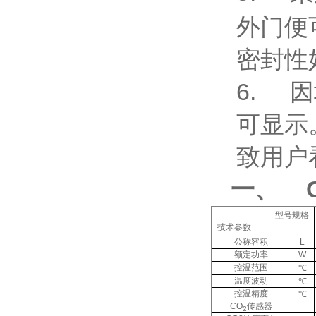
外门便
密封性
6.
因
可显示
致用户
一、
型号规格
技术参数
公称容积
L
额定功率
W
控温范围
℃
温度波动
℃
控温精度
℃
CO
传感器
2