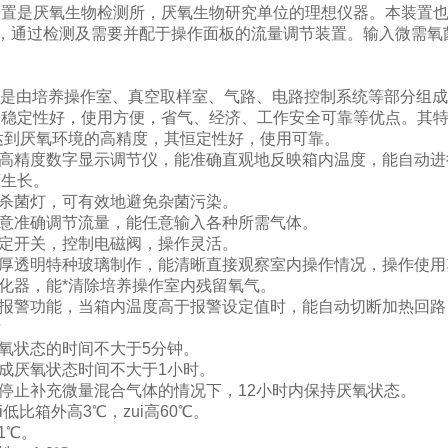
置是厌氧生物检测所，厌氧生物研究单位的理想仪器。本装置也
)，通过检测及需要并配于操作面板的流量调节装置。输入微需
培养箱是由培养操作室、真空取样室、气路、电路控制系统等部分
，稳定性好，使用方便，省气、经济、工作安全可靠等优点。其
段达到厌氧环境的高精度，其恒定性好，使用可靠。
用高精度数字显示调节仪，能准确直观地反映箱内温度，能自动
下生长。
线杀菌灯，可有效地避免杂菌污染。
任意准确调节流量，能任意输入各种所需气体。
锁定开关，控制电磁阀，操作灵活。
用厚透明特种玻璃制作，能清晰直接观察室内操作情况，操作使
催化器，能*清除培养操作室内残留氧气。
温报警功能，当箱内温度高于报警设定值时，能自动切断加热回
标
厌氧状态的时间不大于5分钟。
形成厌氧状态时间不大于1小时。
在停止补充微量混合气体的情况下，12小时内保持厌氧状态。
i低比箱外高3℃，zui高60℃。
.1℃。