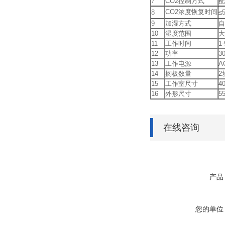
7
CO2控制方式
配
CO2浓度恢复时间
8
≤
9
加湿方式
自
10
湿度范围
大
11
工作时间
1
12
功率
3
13
工作电源
A
14
搁板数量
2
15
工作室尺寸
4
16
外形尺寸
5
在线咨询
产品
您的单位