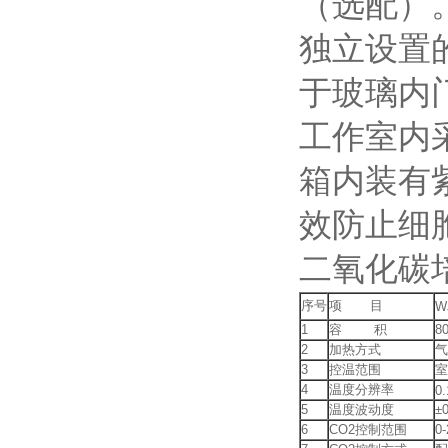
（选配）
独立设置
于玻璃内
工作室内
箱内装有
效防止细
二氧化碳
序号
项 目
W
1
容 积
8
2
加热方式
气
3
控温范围
室
4
温度分辨率
0
5
温度波动度
±
6
CO2控制范围
0