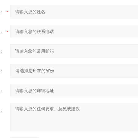
：
：
：
：
：
：