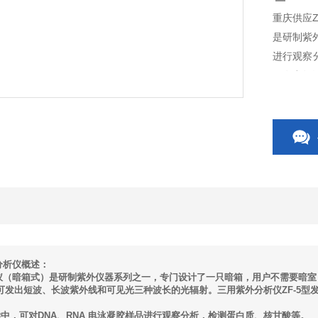
重庆供应Z
是研制紫
进行观察
可发出短
分析仪概述：
析仪（暗箱式）是研制紫外仪器系列之一，专门设计了一只暗箱，用户不需要暗
。可发出短波、长波紫外线和可见光三种波长的光辐射。三用紫外分析仪ZF-5
学中，可对DNA、RNA 电泳凝胶样品进行观察分析，检测蛋白质、核甘酸等。