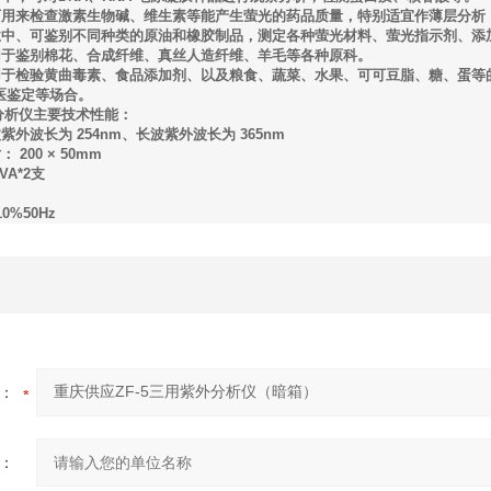
，可用来检查激素生物碱、维生素等能产生萤光的药品质量，特别适宜作薄层分析
业中、可鉴别不同种类的原油和橡胶制品，测定各种萤光材料、萤光指示剂、添
用于鉴别棉花、合成纤维、真丝人造纤维、羊毛等各种原科。
用于检验黄曲毒素、食品添加剂、以及粮食、蔬菜、水果、可可豆脂、糖、蛋等
法医鉴定等场合。
外分析仪主要技术性能：
紫外波长为 254nm、长波紫外波长为 365nm
200 × 50mm
VA*2支
A
10%50Hz
：
：