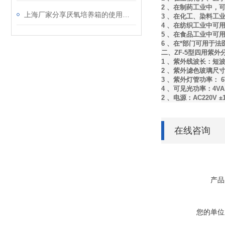
2 、在制药工业中
上海厂家分享厌氧培养箱的使用说明书
3 、在化工、染料工
4 、在纺织工业中可
5 、在食品工业中可
6 、在*部门可用于
二、ZF-5型四用紫
1 、紫外线波长：短波
2 、紫外滤色玻璃尺寸： 
3 、紫外灯管功率： 6
4 、可见光功率：4V
2 、电源：AC220V ±
在线咨询
产品
您的单位