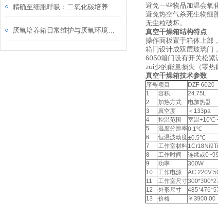
避免一些物品加温会氧
精确至细胞呼吸：二氧化碳培养箱如何定义生命科学新标准？
避免热空气杀死生物细
无尘粒破坏。
厌氧培养箱日常维护与厌氧环境维持指南
真空干燥箱结构特点
操作面板置于箱体上部
箱门设计成双层玻璃门，
6050箱门设有开关
zui少的能量损失（零热
真空干燥箱技术参数
序号
项目
DZF-6020
1
容积
24.75L
2
加热方式
电加热器
3
真空度
＜133pa
4
控温范围
室温+10℃~
5
温度分辨率
0.1℃
6
恒温波动度
±0.5℃
7
工作室材料
1Cr18Ni9T
8
工作时间
连续或0~99
9
功率
300W
10
工作电源
AC 220V 5
11
工作室尺寸
300*300*2
12
外形尺寸
485*476*5
13
价格
￥3900.00